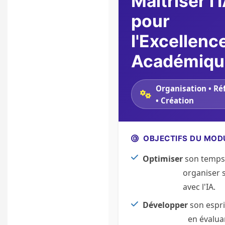
Maîtriser l'
pour
l'Excellenc
Académiqu
Organisation • Ré
• Création
OBJECTIFS DU MOD
Optimiser
son temps
organiser 
avec l'IA.
Développer
son espri
en évalua