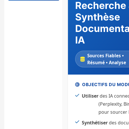
Recherche
Synthèse
Documenta
IA
Sources Fiables •
Résumé • Analyse
OBJECTIFS DU MOD
Utiliser
des IA conne
(Perplexity, Bi
pour sourcer l
Synthétiser
des doc