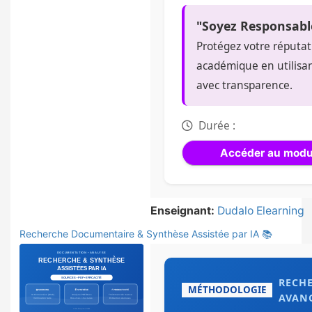
"Soyez Responsabl
Protégez votre réputat
académique en utilisan
avec transparence.
Durée :
Accéder au modu
Enseignant:
Dudalo Elearning
Recherche Documentaire & Synthèse Assistée par IA 📚
RECH
MÉTHODOLOGIE
AVAN