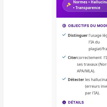
Normes • Hallucin
• Transparence
OBJECTIFS DU MOD
Distinguer
l'usage lé
l'IA du
plagiat/fr
Citer
correctement l'
ses travaux (No
APA/MLA).
Détecter
les hallucin
(erreurs in
par l'IA).
DÉTAILS