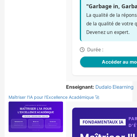
"Garbage in, Garb
La qualité de la répon
de la qualité de votre 
Devenez un expert.
Durée :
Accéder au mo
Enseignant:
Dudalo Elearning
Maîtriser l'IA pour l'Excellence Académique 🚀
PA
FONDAMENTAUX IA
D'