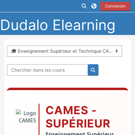
Passer au contenu principal
Activer/désactiver la
Connexion
Dudalo Elearning
Catégories de cours
Chercher dans les cours
Chercher dans les 
CAMES -
SUPÉRIEUR
Enseignement Supérieur