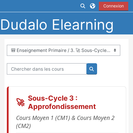
Passer au contenu principal
Activer/désactiver la
Connexion
Dudalo Elearning
Catégories de cours
Chercher dans les cours
Chercher dans les 
Sous-Cycle 3 :
🚀
Approfondissement
Cours Moyen 1 (CM1) & Cours Moyen 2
(CM2)