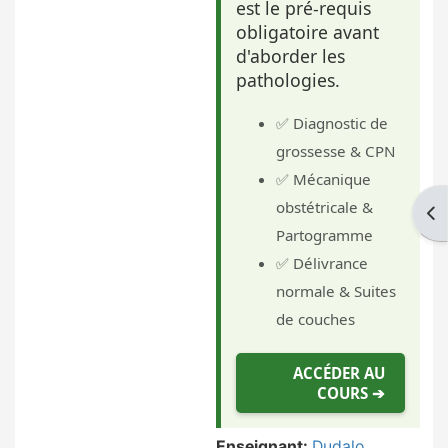
est le pré-requis
obligatoire avant
d'aborder les
pathologies.
✅ Diagnostic de
grossesse & CPN
✅ Mécanique
obstétricale &
Ouv
Partogramme
✅ Délivrance
normale & Suites
de couches
ACCÉDER AU
COURS ➔
Enseignant:
Dudalo