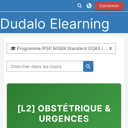
Passer au contenu principal
Activer/désactiver la
Connexion
Dudalo Elearning
Catégories de cours
Chercher dans les cours
Chercher dans les 
[L2] OBSTÉTRIQUE &
URGENCES