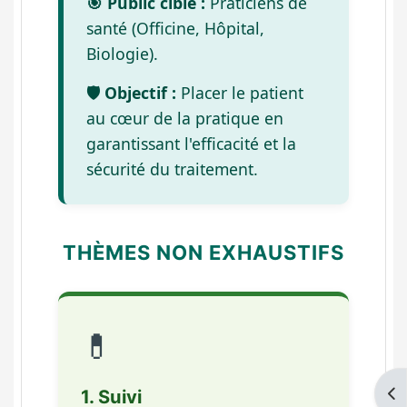
🎯 Public cible :
Praticiens de
santé (Officine, Hôpital,
Biologie).
🛡️ Objectif :
Placer le patient
au cœur de la pratique en
garantissant l'efficacité et la
sécurité du traitement.
THÈMES NON EXHAUSTIFS
💊
Op
1. Suivi